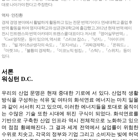
대로 나아가야 한다고 주장한다.
생각하는 사전
역자 · 안진환
경제 경영 분야에서 활발하게 활동하고 있는 전문 번역가이다. 연세대학교 졸업 후
연재
번역 활동을 하며 명지대학교와 성균관대학교에 출강했고, 2012년 현재 번역 에이
전시 인트랜스와 번역 아카데미 트랜스쿨 대표이다. 저서로 『영어실무번역』,
『Cool 영작문』 등이 있으며, 역서로 『스티브 잡스』, 『넛지』, 『아이디어
월요일 독서 클럽
맨』, 『빌 게이츠@생각의 속도』, 『포지셔닝』, 『괴짜경제학』, 『온워드』,
『마켓 3.0』, 『불황의 경제학』, 『이코노믹 씽킹』, 『스틱!』, 『스위치』 등이
미술 초보의 미술 수다
있다.
이미선의 그리스 신화 읽기
서론
황주리의 그림소설 ‘네버랜드 다이어리'
워싱턴 D.C.
유토피아/디스토피아 문학 이야기
우리의 산업 문명은 현재 중대한 기로에 서 있다. 산업적 생활
방식을 구성하는 석유 및 여타의 화석연료 에너지는 마치 일몰
이명호의 '감정의 산책자'
과 같이 서서히 지고 있으며, 이러한 에너지들을 토대로 움직이
정윤수의 ‘서문이라도 읽자’
는 수많은 기술 또한 시대에 뒤진 구식이 되었다. 화석연료를
기반으로 구축한 산업 인프라 역시 전체적으로 노화하고 있으
정여울의 ‘고전 캐릭터 열전’
며 점점 황폐해진다. 그 결과 세계 전역에서 실업률이 위험한
수위로 치솟고, 각국의 정부와 기업 그리고 소비자는 빚에 허덕
이삼출의 '영시로 읽는 사람 이야기'